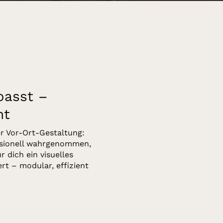
asst –
ht
er Vor-Ort-Gestaltung:
ssionell wahrgenommen,
 dich ein visuelles
rt – modular, effizient